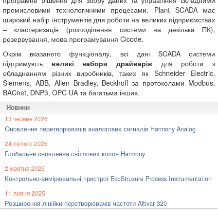
програмне рішення для збору даних та управління складними
промисловими технологічними процесами. Plant SCADA має
широкий набір інструментів для роботи на великих підприємствах
– кластеризація (розподілення системи на декілька ПК),
резервування, мова програмування Cicode.
Окрім вказаного функціоналу, всі дані SCADA системи
підтримують
великі набори драйверів
для роботи з
обладнанням різних виробників, таких як Schneider Electric,
Siemens, ABB, Allen Bradley, Beckhoff за протоколами Modbus,
BACnet, DNP3, OPC UA та багатьма інших.
Новини
13 червня 2026
Оновлення перетворювачів аналогових сигналів Harmony Analog
24 лютого 2026
Глобальне оновлення світлових колон Harmony
2 жовтня 2025
Контрольно-вимірювальні пристрої EcoStruxure Process Instrumentation
11 липня 2025
Розширення лінійки перетворювачів частоти Altivar 320