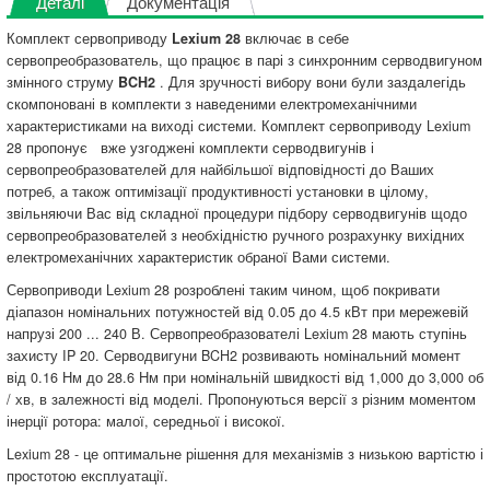
Деталі
Документація
Комплект сервоприводу
Lexium 28
включає в себе
сервопреобразователь, що працює в парі з синхронним серводвигуном
змінного струму
BCH2
. Для зручності вибору вони були заздалегідь
скомпоновані в комплекти з наведеними електромеханічними
характеристиками на виході системи. Комплект сервоприводу Lexium
28 пропонує вже узгоджені комплекти серводвигунів і
сервопреобразователей для найбільшої відповідності до Ваших
потреб, а також оптимізації продуктивності установки в цілому,
звільняючи Вас від складної процедури підбору серводвигунів щодо
сервопреобразователей з необхідністю ручного розрахунку вихідних
електромеханічних характеристик обраної Вами системи.
Сервоприводи Lexium 28 розроблені таким чином, щоб покривати
діапазон номінальних потужностей від 0.05 до 4.5 кВт при мережевій
напрузі 200 ... 240 В. Сервопреобразователі Lexium 28 мають ступінь
захисту IP 20. Серводвигуни BCH2 розвивають номінальний момент
від 0.16 Нм до 28.6 Нм при номінальній швидкості від 1,000 до 3,000 об
/ хв, в залежності від моделі. Пропонуються версії з різним моментом
інерції ротора: малої, середньої і високої.
Lexium 28 - це оптимальне рішення для механізмів з низькою вартістю і
простотою експлуатації.