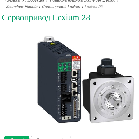
Головна
>
Продукція
>
Привідна техніка Schneider Electric
>
Schneider Electric
>
Cервопривод Lexium
>
Lexium 28
Сервопривод Lexium 28