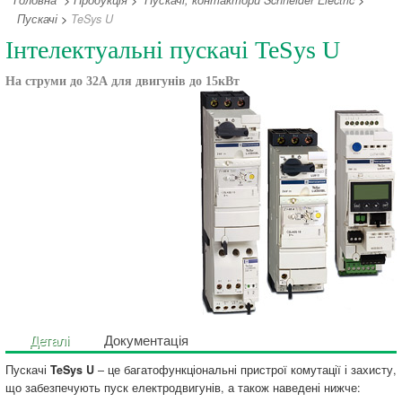
Головна
>
Продукція
>
Пускачі, контактори Schneider Electric
>
Пускачі
>
TeSys U
Інтелектуальні пускачі TeSys U
На струми до 32А для двигунів до 15кВт
Деталі
Документація
Пускачі
TeSys U
– це багатофункціональні пристрої комутації і захисту,
що забезпечують пуск електродвигунів, а також наведені нижче: