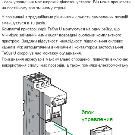
- блок управління має широкий діапазон уставок. Він може працювати
на постійному або змінному струмі.
У порівнянні з традиційними рішеннями кількість замовлених позицій
зменшується в 10 разів.
Компактні пристрої серії TeSys U монтуються на одну рейку, що
мінімізує займаний ними обсяг всередині оболонки комплектного
пристрою. Завдяки відсутності необхідності підключення силових
кабелів між автоматичним вимикачем і контактором застосування
TeSys U скорочує час монтажу обладнання.
Приєднання аксесуарів максимально спрощено і повністю виключає
використання сполучних проводів, а також помилки електромонтажу.