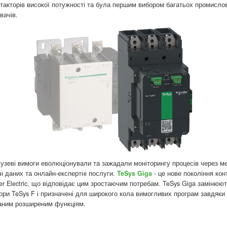
такторів високої потужності та була першим вибором багатьох промисло
вачів.
узеві вимоги еволюціонували та зажадали моніторингу процесів через м
і даних та онлайн-експертні послуги.
TeSys Giga
- це нове покоління кон
er Electric, що відповідає цим зростаючим потребам. TeSys Giga замінюю
ори TeSys F і призначені для широкого кола вимогливих програм завдяки
аним розширеним функціям.