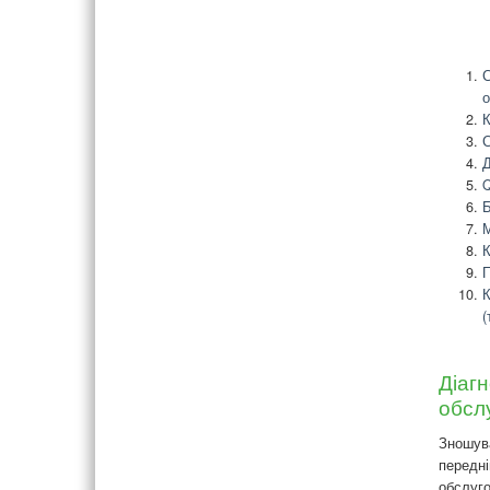
С
о
К
С
Д
Q
Б
М
К
П
К
(
Діагн
обсл
Зношува
передні
обслуго