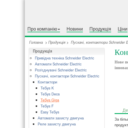
Про компанію
Новини
Продукція
Ціни
Головна
>
Продукція
>
Пускачі, контактори Schneider El
Кон
Продукція
Привідна техніка Schneider Electric
Нове п
Автомати Schneider Electric
інновац
Роз'єднувачі Schneider Electric
Пускачі, контактори Schneider Electric
Контактори
TeSys K
TeSys Deca
TeSys Giga
TeSys F
Де
Easy TeSys
Автомати захисту двигуна
За біль
Реле захисту двигуна
продукт