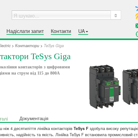
Надіслати запит
Контакти
UA
ectric
>
Контактори
>
TeSys Giga
тактори TeSys Giga
окоління контакторів з цифровими
іями на струм від 115 до 800А
талі
Документація
ш ніж 4 десятиліття лінійка контакторів
TeSys F
здобула високу репутацію
ивність, надійність та якість. Лінійка TeSys F встановила промисловий с