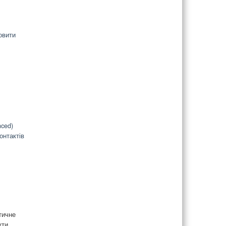
овити
ced)
онтактів
тичне
ути