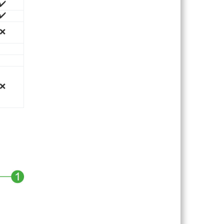
✔️
✔️
❌
❌