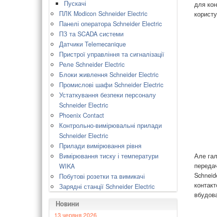
Пускачі
для кон
ПЛК Modicon Schneider Electric
користу
Панелі оператора Schneider Electric
ПЗ та SCADA системи
Датчики Telemecanique
Пристрої управління та сигналізації
Реле Schneider Electric
Блоки живлення Schneider Electric
Промислові шафи Schneider Electric
Устаткування безпеки персоналу
Schneider Electric
Phoenix Contact
Контрольно-вимірювальні прилади
Schneider Electric
Прилади вимірювання рівня
Але гал
Вимірювання тиску і температури
передач
WIKA
Schneid
Побутові розетки та вимикачі
контакт
Зарядні станції Schneider Electric
вбудов
Новини
13 червня 2026