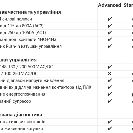
Advanced
Sta
аа частина та управління
4 силові полюси
✔️
від 115 до 800А (АС3)
✔️
від 250 до 1050А (АС1)
✔️
ані дод. контакти 1НО+1НЗ
✔️
к Push-in катушки управління
✔️
шки управліния
/ 48-130 / 200-500 V AC/DC
✔️
 / 100-250 V AC/DC
❌
ий діапазон напруги живлення
✔️
ий вхід для увімкнення контактора від ПЛК
✔️
не енергоспоживання
✔️
ваний супресор
✔️
вана діагностика
ння силових контактів
✔️
ги живлення котушки
✔️