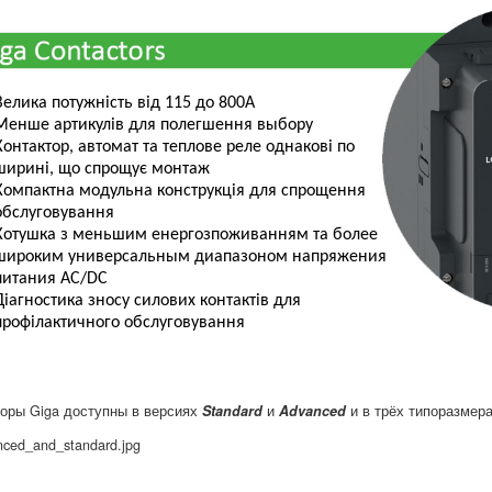
Велика потужність від 115 до 800А
Менше артикулів для полегшення выбору
Контактор, автомат та теплове реле однакові по
ширині, що спрощує монтаж
Компактна модульна конструкція для спрощення
обслуговування
Котушка з меньшим енергозпоживанням та более
широким универсальным диапазоном напряжения
питания AC/DC
Діагностика зносу силових контактів для
профілактичного обслуговування
торы Giga доступны в версиях
Standard
и
Advanced
и в трёх типоразмера