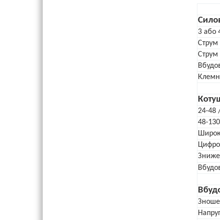
Силов
3 або 
Струм 
Струм 
Вбудов
Клемни
Коту
24-48 
48-130
Широк
Цифров
Зниже
Вбудо
Вбудо
Зноше
Напру