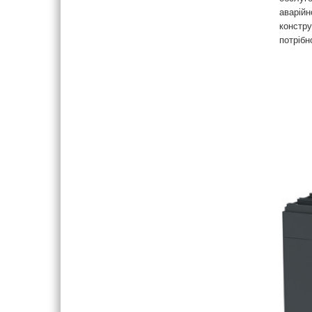
аварійн
констру
потрібн