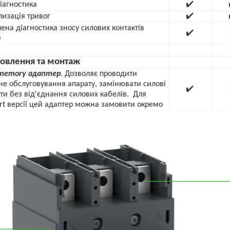
іагностика
✔️
изація тривог
✔️
ена діагностика зносу силових контактів
✔️
)
новлення та монтаж
 memory адаптер
. Дозволяє проводити
не обслуговування апарату, замінювати силові
✔️
ти без від'єднання силових кабелів. Для
rt версії цей адаптер можна замовити окремо