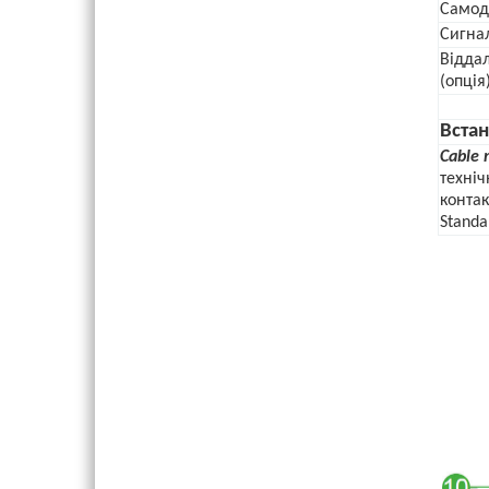
Самод
Сигнал
Віддал
(опція
Вста
Cable
техніч
контак
Standa