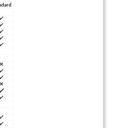
ndard
✔️
✔️
✔️
✔️
✔️
❌
✔️
✔️
❌
✔️
✔️
✔️
✔️