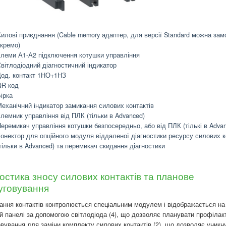
илові приєднання (Cable memory адаптер, для версії Standard можна зам
кремо)
леми А1-А2 підключення котушки управління
вітлодіодний діагностичний індикатор
од. контакт 1НО+1НЗ
R код
ірка
еханічний індикатор замикання силових контактів
лемник управління від ПЛК (тільки в Advanced)
еремикач управління котушки безпосередньо, або від ПЛК (тількі в Advan
онектор для опційного модуля віддаленої діагностики ресурсу силових к
тільки в Advanced) та перемикач скидання діагностики
остика зносу силових контактів та планове
уговування
ння контактів контролюється спеціальним модулем і відображається на
й панелі за допомогою світлодіода (4), що дозволяє планувати профілак
вування для заміни комплекту силових контактів (2), що дозволяє уникн