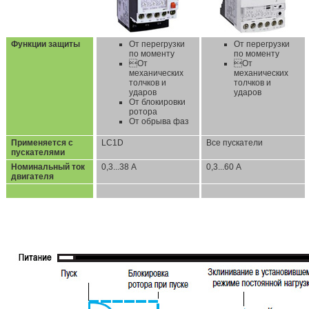
Функции защиты
От перегрузки
От перегрузки
по моменту
по моменту
От
От
механических
механических
толчков и
толчков и
ударов
ударов
От блокировки
ротора
От обрыва фаз
Применяется с
LC1D
Все пускатели
пускателями
Номинальный ток
0,3...38 А
0,3...60 А
двигателя